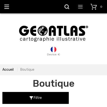
0
Devise: €
Accueil
Boutique
Boutique
Filtre