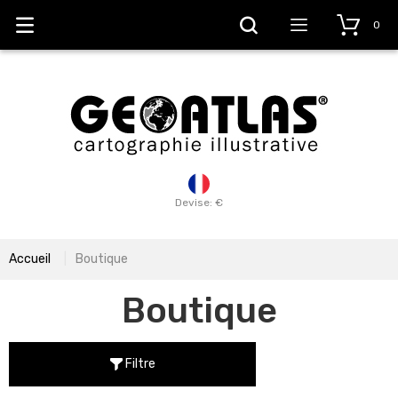
0
Devise: €
Accueil
Boutique
Boutique
Filtre