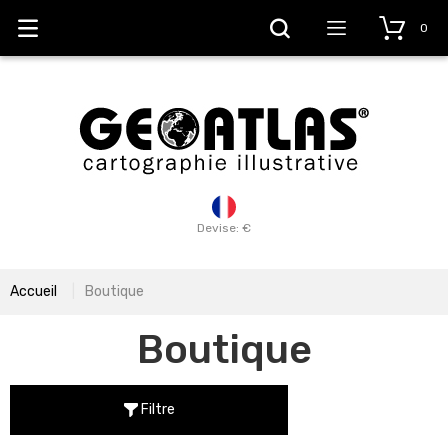
0
Devise: €
Accueil
Boutique
Boutique
Filtre