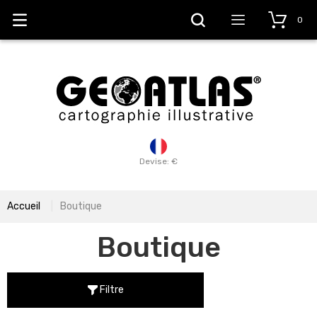
0
Devise: €
Accueil
Boutique
Boutique
Filtre