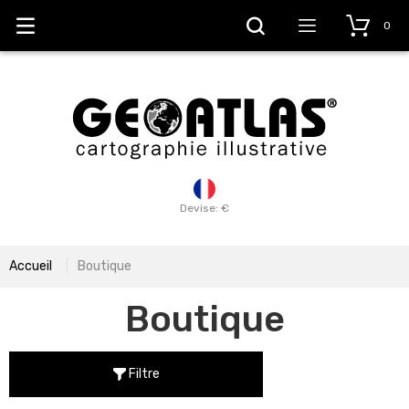
0
Devise: €
Accueil
Boutique
Boutique
Filtre