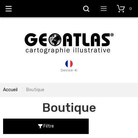
0
Devise: €
Accueil
Boutique
Boutique
Filtre