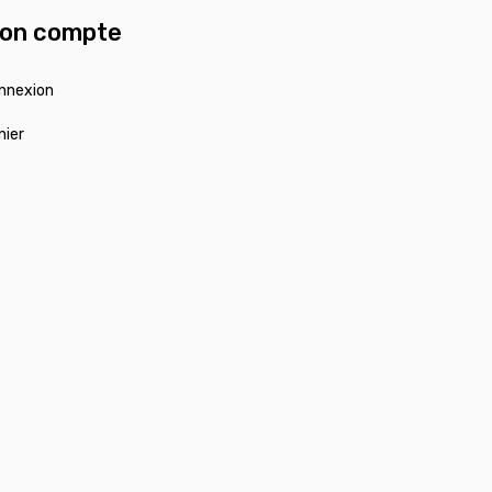
on compte
nnexion
nier