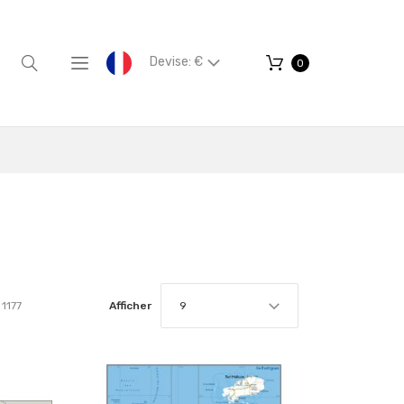
Devise: €
0
1177
Afficher
9