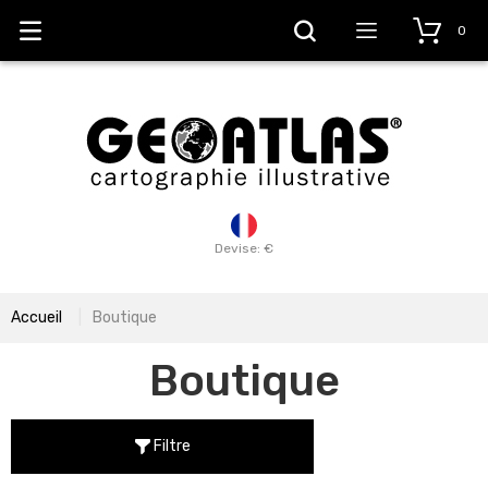
0
Devise: €
Accueil
Boutique
Boutique
Filtre