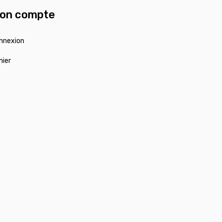
on compte
nnexion
nier