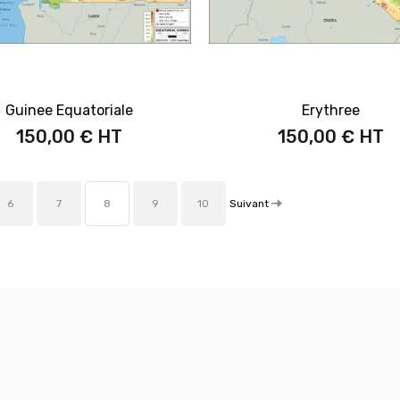
Guinee Equatoriale
Erythree
150,00 €
150,00 €
Suivant
6
7
8
9
10