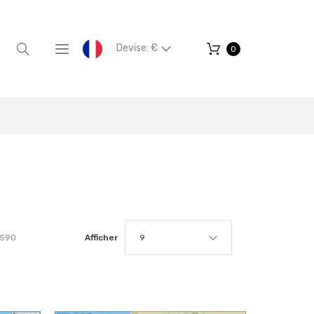
Devise: €
0
590
Afficher
9