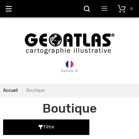
0
Devise: €
Accueil
Boutique
Boutique
Filtre