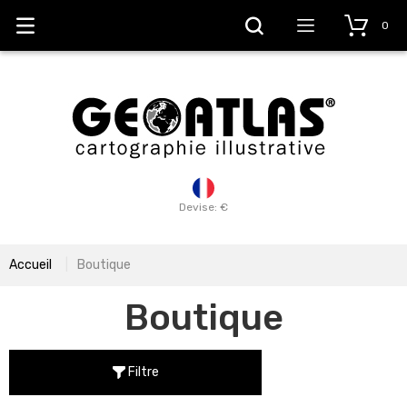
0
Devise: €
Accueil
Boutique
Boutique
Filtre