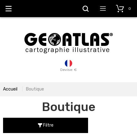
0
Devise: €
Accueil
Boutique
Boutique
Filtre