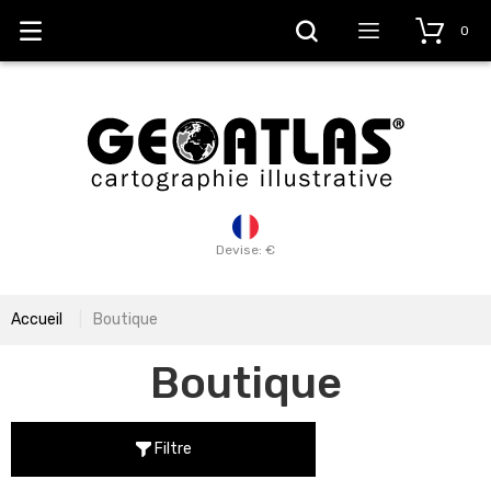
0
Devise: €
Accueil
Boutique
Boutique
Filtre