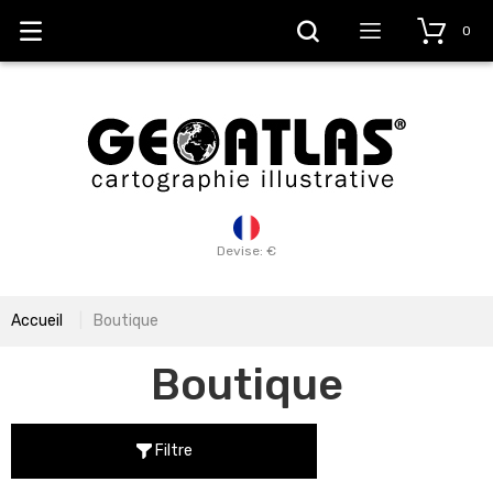
0
Devise: €
Accueil
Boutique
Boutique
Filtre