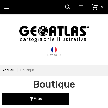
0
Devise: €
Accueil
Boutique
Boutique
Filtre