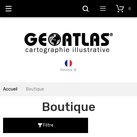
0
Devise: €
Accueil
Boutique
Boutique
Filtre