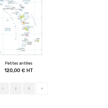
Petites antilles
120,00 €
1
2
3
4