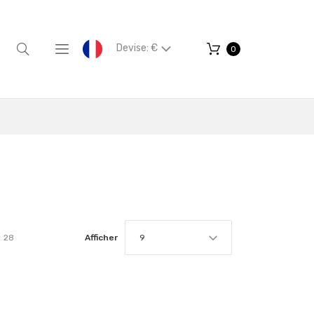
Devise: €
0
r
28
Afficher
9