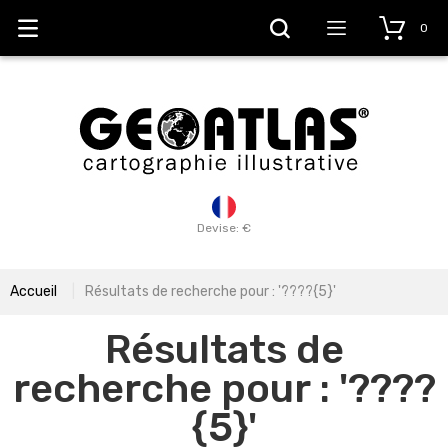
0
Devise: €
Accueil
Résultats de recherche pour : '????{5}'
Résultats de
recherche pour : '????
{5}'