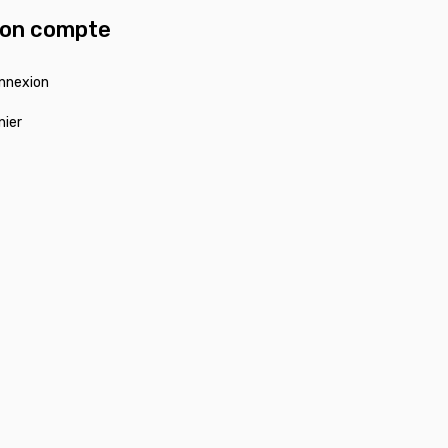
on compte
nnexion
nier