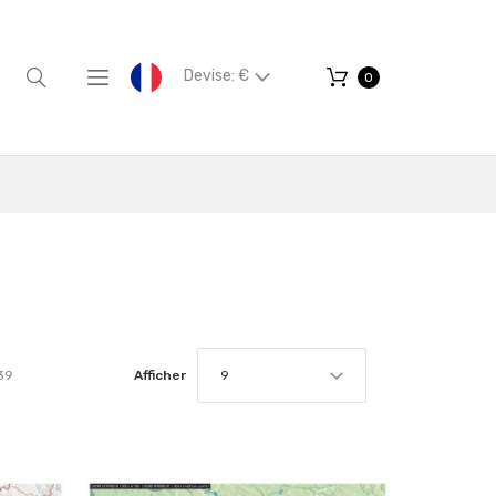
Devise: €
0
39
Afficher
9