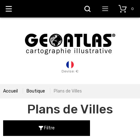
0
Devise: €
Accueil
Boutique
Plans de Villes
Plans de Villes
Filtre