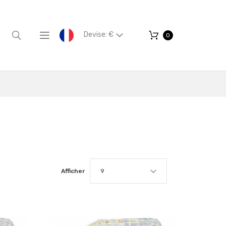
Devise: €
0
Afficher
9