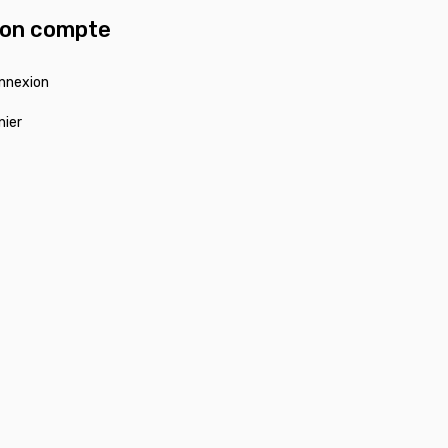
on compte
nnexion
nier