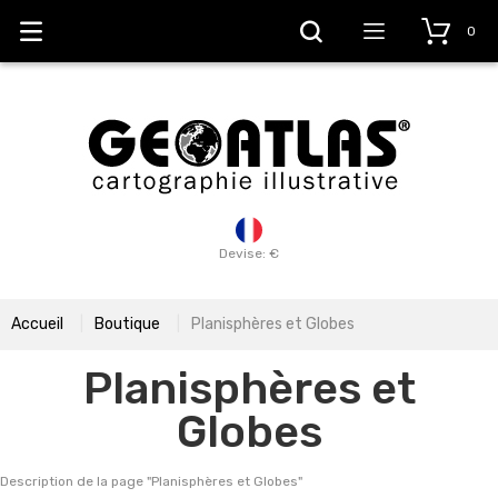
0
Devise: €
Accueil
Boutique
Planisphères et Globes
Planisphères et
Globes
Description de la page "
Planisphères et Globes
"