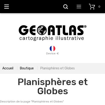
0
Devise: €
Accueil
Boutique
Planisphères et Globes
Planisphères et
Globes
Description de la page "
Planisphères et Globes
"