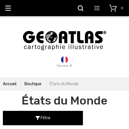
0
Devise: €
Accueil
Boutique
États du Monde
États du Monde
Filtre