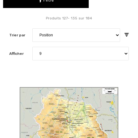
Filtre
Produits
127
-
135
sur
184
Trier par
Afficher