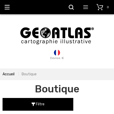
0
Devise: €
Accueil
Boutique
Boutique
Filtre