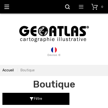
0
Devise: €
Accueil
Boutique
Boutique
Filtre