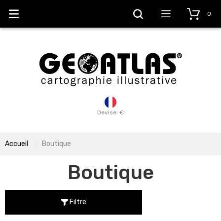
0
Devise: €
Accueil
Boutique
Boutique
Filtre