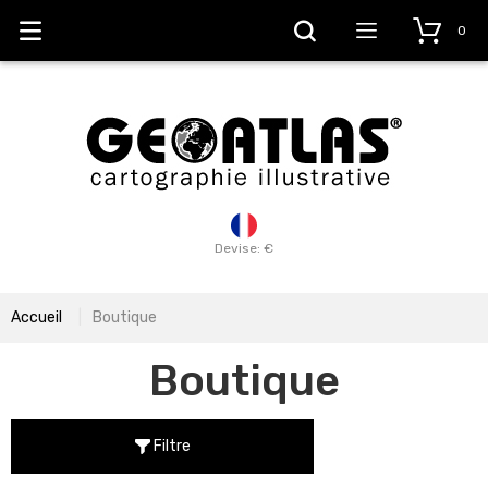
0
Devise: €
Accueil
Boutique
Boutique
Filtre