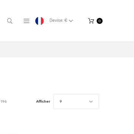
Devise: €
0
196
Afficher
9