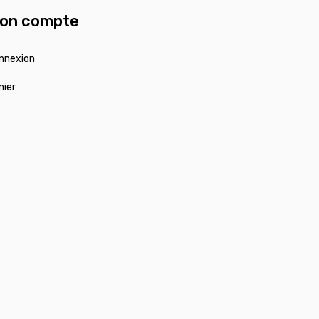
on compte
nnexion
nier