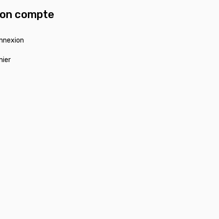
on compte
nnexion
nier