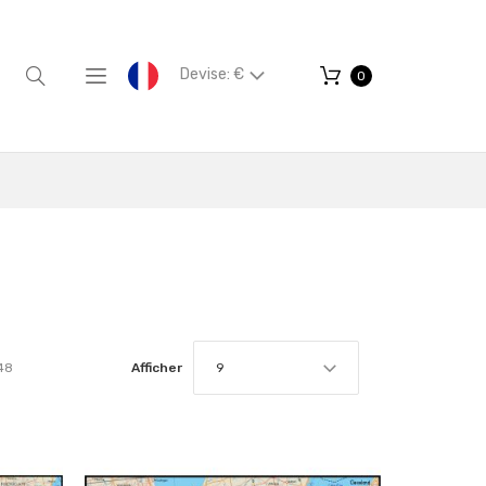
Devise: €
0
48
Afficher
9