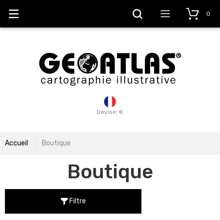
0
Devise: €
Accueil
Boutique
Boutique
Filtre