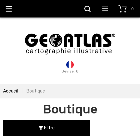
0
Devise: €
Accueil
Boutique
Boutique
Filtre