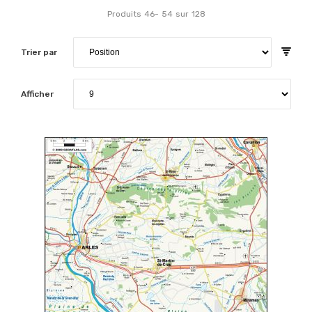
Produits
46
-
54
sur
128
Trier par
Afficher