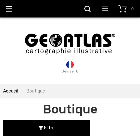
0
Devise: €
Accueil
Boutique
Boutique
Filtre