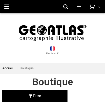
0
Devise: €
Accueil
Boutique
Boutique
Filtre