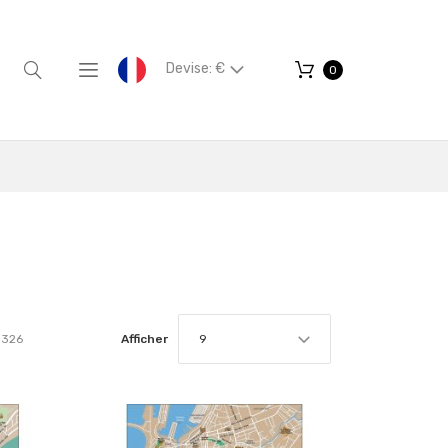
Devise: €
0
326
Afficher
9