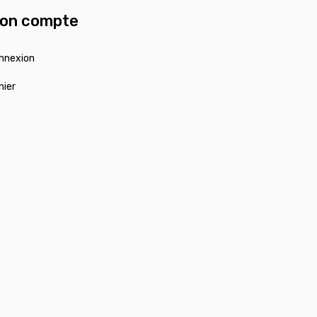
on compte
nnexion
nier