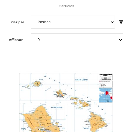
2
articles
Trier par
Afficher