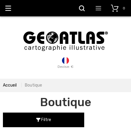
0
Devise: €
Accueil
Boutique
Boutique
Filtre