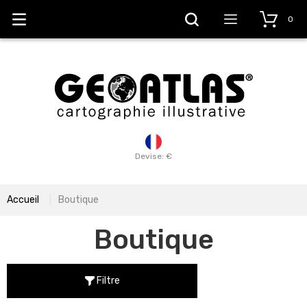
0
Devise: €
Accueil
Boutique
Boutique
Filtre