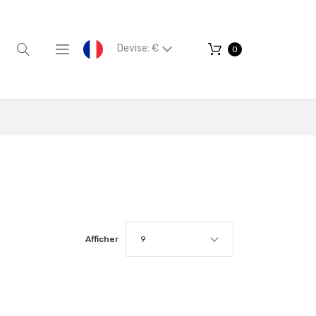
Devise: €
0
Afficher
9