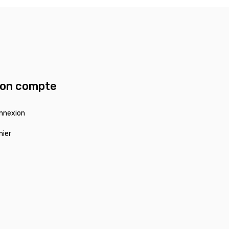
on compte
nnexion
nier