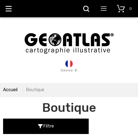
0
Devise: €
Accueil
Boutique
Boutique
Filtre