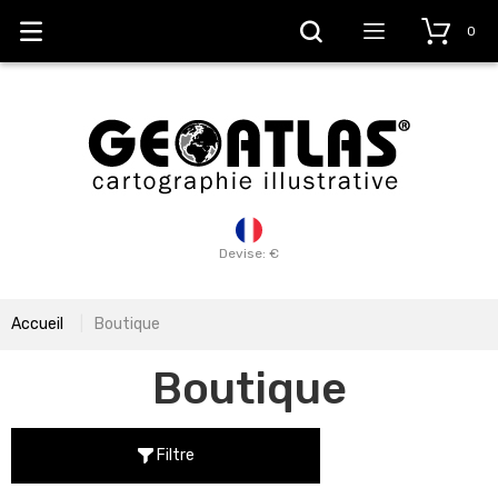
0
Devise: €
Accueil
Boutique
Boutique
Filtre