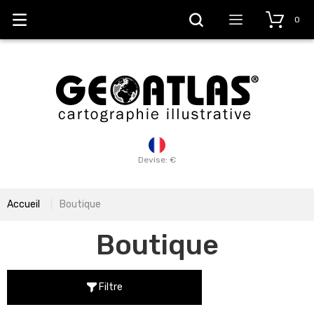
0
Devise: €
Accueil
Boutique
Boutique
Filtre