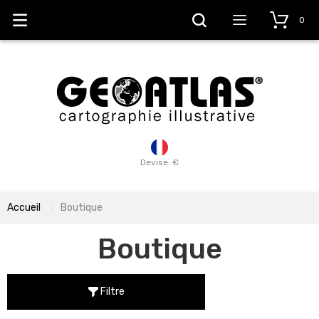
0
Devise: €
Accueil
Boutique
Boutique
Filtre