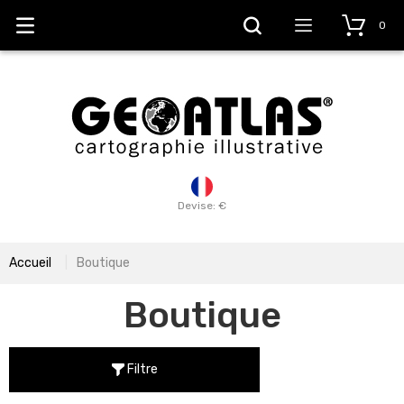
0
Devise: €
Accueil
Boutique
Boutique
Filtre