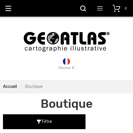
0
Devise: €
Accueil
Boutique
Boutique
Filtre