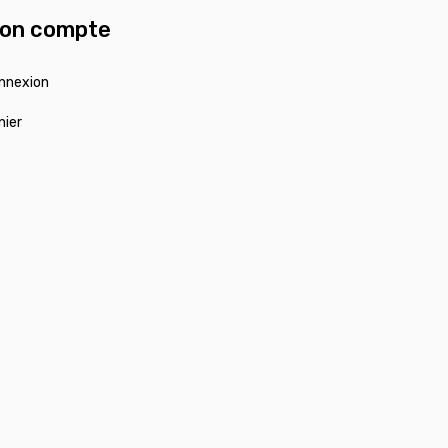
on compte
nnexion
nier