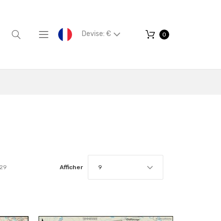
Devise: €
0
129
Afficher
9