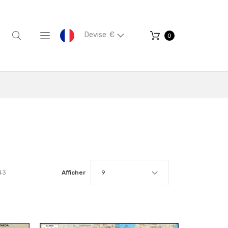
Devise: €
0
43
Afficher
9