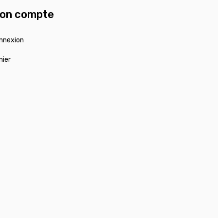
on compte
nnexion
nier