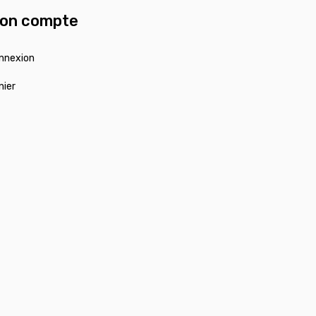
on compte
nnexion
nier