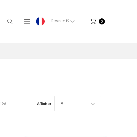
Devise: €
0
196
Afficher
9