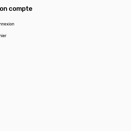
on compte
nnexion
nier