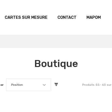
CARTES SUR MESURE
CONTACT
MAPOM
Boutique
par
Position
Produits
55
-
63
sur