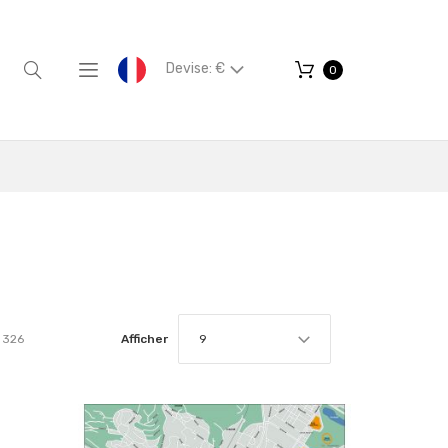
Devise: €
0
326
Afficher
9