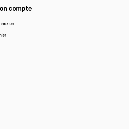
on compte
nnexion
nier