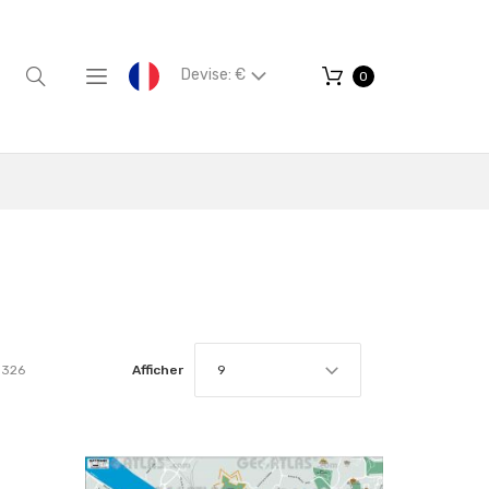
Devise: €
0
326
Afficher
9